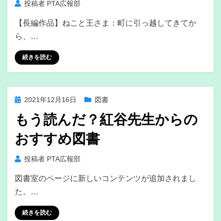
投稿者
PTA広報部
【長編作品】ねこと王さま：町に引っ越してきてか
ら、…
続きを読む
投
2021年12月16日
図書
稿
もう読んだ？紅谷先生からの
日:
おすすめ図書
投稿者
PTA広報部
図書室のページに新しいコンテンツが追加されまし
た。…
続きを読む