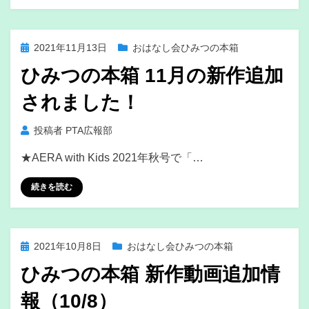
投
2021年11月13日
おはなし会ひみつの本箱
稿
ひみつの本箱 11月の新作追加
日:
されました！
投稿者
PTA広報部
★AERA with Kids 2021年秋号で「…
続きを読む
投
2021年10月8日
おはなし会ひみつの本箱
稿
ひみつの本箱 新作動画追加情
日:
報（10/8）