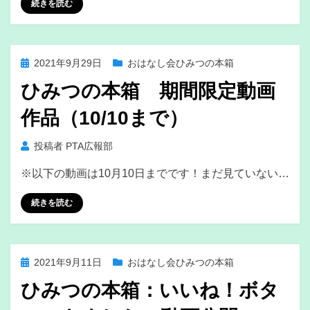
続きを読む
投
2021年9月29日
おはなし会ひみつの本箱
稿
ひみつの本箱 期間限定動画
日:
作品（10/10まで）
投稿者
PTA広報部
※以下の動画は10月10日までです！まだ見ていない…
続きを読む
投
2021年9月11日
おはなし会ひみつの本箱
稿
ひみつの本箱：いいね！ボタ
日: