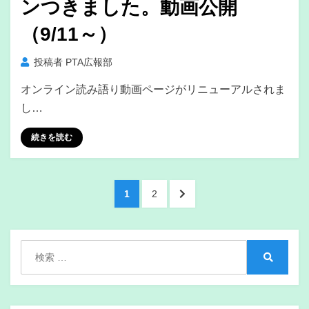
ンつきました。動画公開
（9/11～）
投稿者
PTA広報部
オンライン読み語り動画ページがリニューアルされま
し…
続きを読む
投
ペ
ペ
次
1
2
稿
ー
ー
の
ジ
ジ
ペ
の
ー
検
ペ
ジ
索:
検
へ
ー
索
ジ