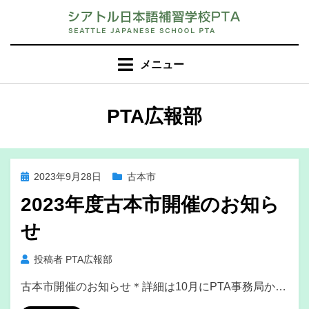
コ
ン
テ
ン
メニュー
ツ
へ
移
投稿者
:
PTA広報部
動
す
る
投
2023年9月28日
古本市
稿
2023年度古本市開催のお知ら
日:
せ
投稿者
PTA広報部
古本市開催のお知らせ＊詳細は10月にPTA事務局か…