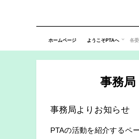
コ
ン
テ
ン
ホームページ
ようこそPTAへ
各委
ツ
へ
移
動
事務局
す
る
事務局よりお知らせ
PTAの活動を紹介するペ