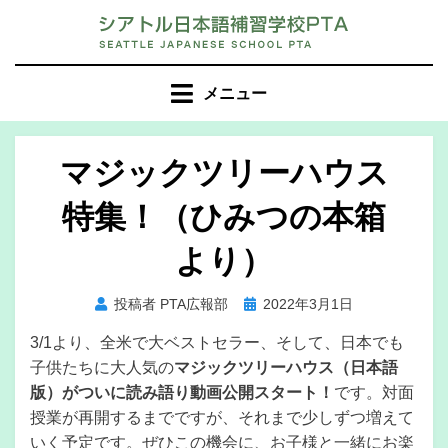
コ
ン
テ
ン
メニュー
ツ
へ
移
マジックツリーハウス
動
特集！（ひみつの本箱
す
る
より）
投
投稿者
PTA広報部
2022年3月1日
稿
3/1より、全米で大ベストセラー、そして、日本でも
日:
子供たちに大人気の
マジックツリーハウス（日本語
版）がついに読み語り動画公開スタート！
です。対面
授業が再開するまでですが、それまで少しずつ増えて
いく予定です。ぜひこの機会に、お子様と一緒にお楽