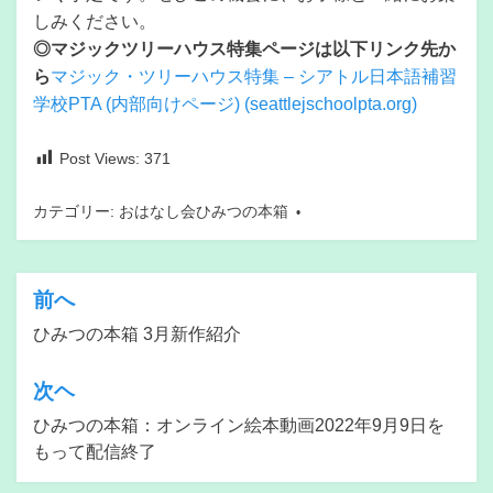
しみください。
◎マジックツリーハウス特集ページは以下リンク先か
ら
マジック・ツリーハウス特集 – シアトル日本語補習
学校PTA (内部向けページ) (seattlejschoolpta.org)
Post Views:
371
カテゴリー:
おはなし会ひみつの本箱
前へ
投
ひみつの本箱 3月新作紹介
稿
ナ
次ヘ
ビ
ひみつの本箱：オンライン絵本動画2022年9月9日を
ゲ
もって配信終了
ー