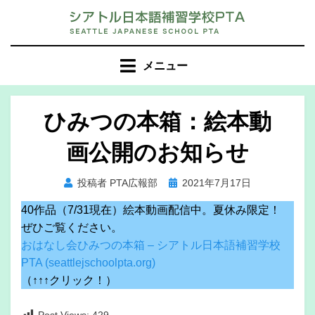
コ
ン
テ
ン
メニュー
ツ
へ
移
ひみつの本箱：絵本動
動
画公開のお知らせ
す
る
投
投稿者
PTA広報部
2021年7月17日
稿
40作品（7/31現在）絵本動画配信中。夏休み限定！
日:
ぜひご覧ください。
おはなし会ひみつの本箱 – シアトル日本語補習学校
PTA (seattlejschoolpta.org)
（↑↑↑クリック！）