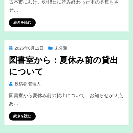
古本市にむけ、6月6日に読み終わった本の募集をさ
せ…
続きを読む
投
2026年6月12日
未分類
稿
図書室から：夏休み前の貸出
日:
について
投稿者
管理人
図書室から夏休み前の貸出について、お知らせが２点
あ…
続きを読む