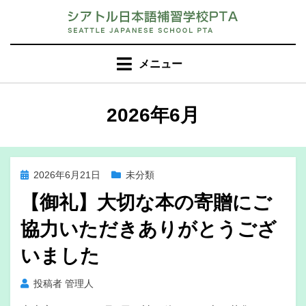
コ
ン
テ
ン
メニュー
ツ
へ
移
月
:
2026年6月
動
す
る
投
2026年6月21日
未分類
稿
【御礼】大切な本の寄贈にご
日:
協力いただきありがとうござ
いました
投稿者
管理人