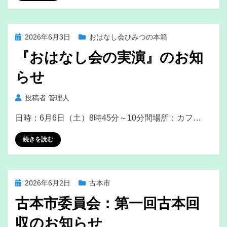
投
2026年6月3日
おはなし会ひみつの本箱
稿
『おはなし会の実演』のお知
日:
らせ
投稿者
管理人
日時：6月6日（土）8時45分～10分間場所：カフ…
続きを読む
投
2026年6月2日
古本市
稿
古本市委員会：第一回古本回
日:
収のお知らせ